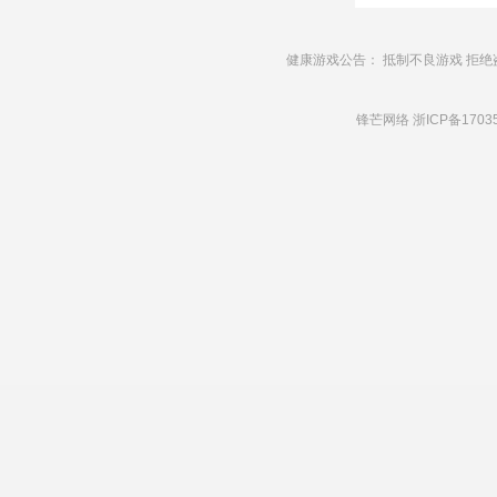
健康游戏公告： 抵制不良游戏 拒绝
锋芒网络
浙ICP备1703