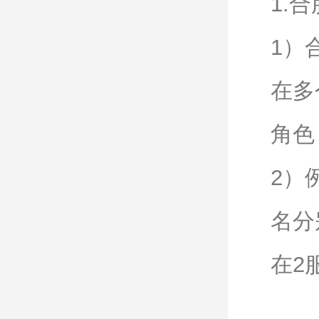
1.
1）
在多
角色
2）
名分
在2