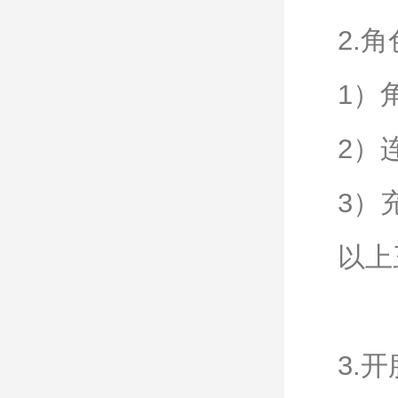
2.
1）
2）
3）
以上
3.