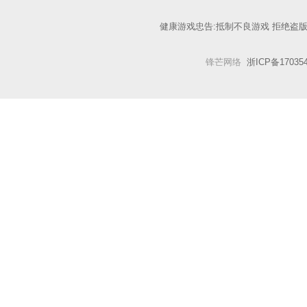
健康游戏忠告:抵制不良游戏 拒绝盗版
锋芒网络
浙ICP备17035