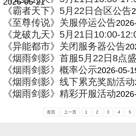
2026-05-21
《霸者天下》5月22日合区公告
2
《至尊传说》关服停运公告
2026
《龙破九天》5月21日10:00-12
《异能都市》关闭服务器公告
20
《烟雨剑影》首服5月22日8点
《烟雨剑影》概率公示
2026-05-1
《烟雨剑影》线下累充奖励活动
《烟雨剑影》精彩开服活动
2026
首页
上一页
1
2
3
4
5