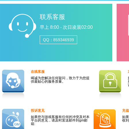
联系客服
早上 8:00 - 次日凌晨02:00
QQ：859346939
在线客服
竭诚为您解决任何疑问，致力于为您提
供最贴心的服务质量。
投诉意见
充值
如果您与游戏客服有任何的冲突及对本
如果
平台的意见，请及时发送邮件到gm邮
收到
箱: