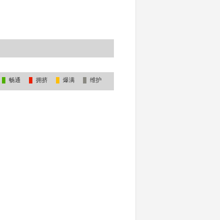
畅通
拥挤
爆满
维护