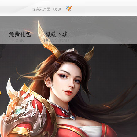
保存到桌面 |
收 藏
保存到桌面
|
收 藏
免费礼包
微端下载
XSK
DOWNLOAD