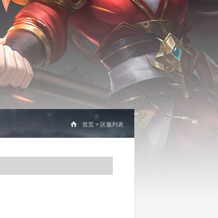
首页
>
区服列表