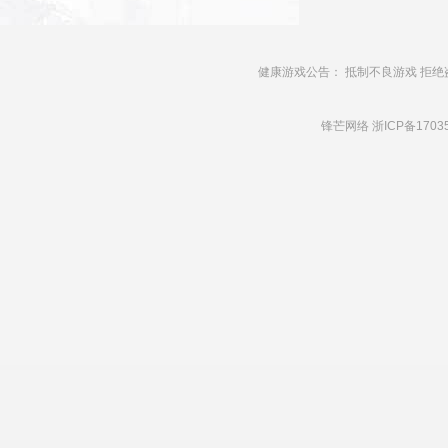
健康游戏公告： 抵制不良游戏 拒绝
锋芒网络
浙ICP备1703