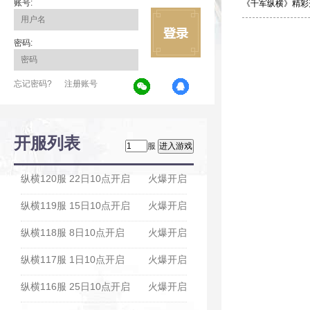
账号:
《千军纵横》精彩
密码:
忘记密码?
注册账号
开服列表
服
纵横120服 22日10点开启
火爆开启
纵横119服 15日10点开启
火爆开启
纵横118服 8日10点开启
火爆开启
纵横117服 1日10点开启
火爆开启
纵横116服 25日10点开启
火爆开启