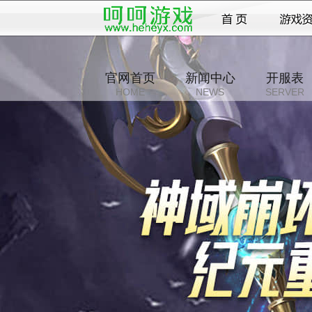
官网首页
新闻中心
开服表
HOME
NEWS
SERVER