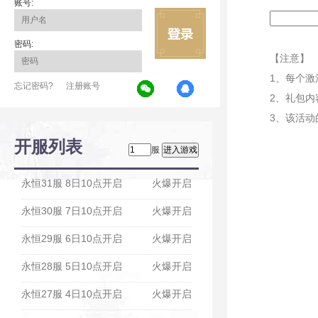
账号:
密码:
【注意】
1、每个
忘记密码?
注册账号
2、礼包内
3、该活动
开服列表
服
永恒31服 8日10点开启
火爆开启
永恒30服 7日10点开启
火爆开启
永恒29服 6日10点开启
火爆开启
永恒28服 5日10点开启
火爆开启
永恒27服 4日10点开启
火爆开启