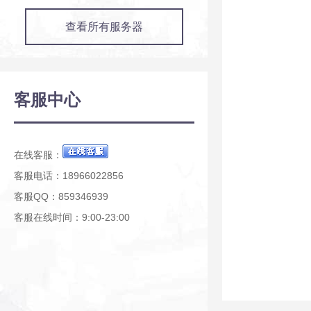
查看所有服务器
客服中心
在线客服：
客服电话：18966022856
客服QQ：859346939
客服在线时间：9:00-23:00